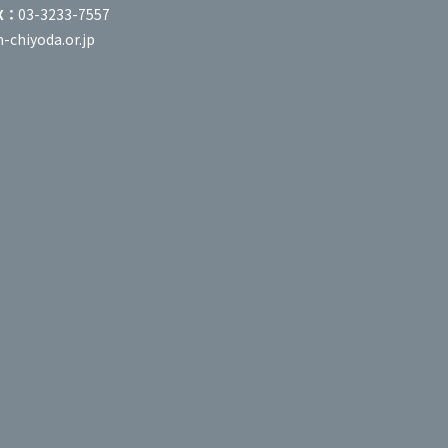
X：
03-3233-7557
hiyoda.or.jp