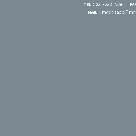
TEL：
03-3233-7556
FA
MAIL：
machisapo@mm-c