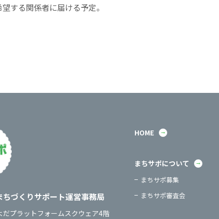
希望する関係者に届ける予定。
HOME
まちサポについて
まちサポ募集
：
まちづくりサポート運営事務局
まちサポ審査会
：
よだプラットフォームスクウェア4階