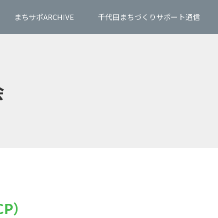
まちサポARCHIVE
千代田まちづくりサポート通信
会
CP）