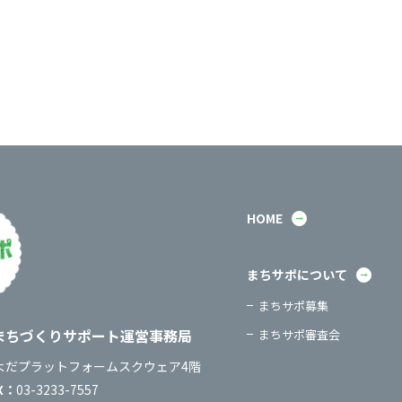
HOME
まちサポについて
まちサポ募集
：
まちづくりサポート運営事務局
まちサポ審査会
：
よだプラットフォームスクウェア4階
X：
03-3233-7557