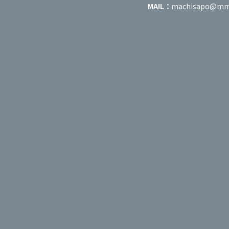
MAIL：
machisapo@mm-c