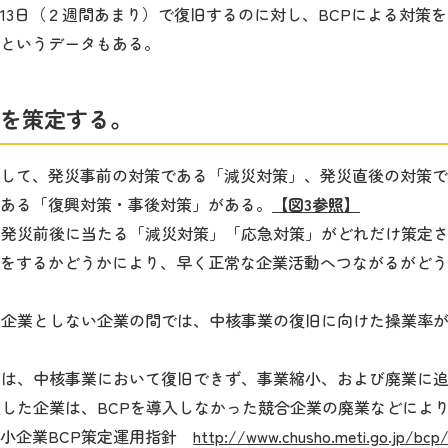
13日（２週間あまり）で復旧するのに対し、BCPによる対策を
というデータもある。
を策定する。
して、発災事前の対策である「減災対策」、発災直後の対策で
ある「復興対策・事後対策」がある。
【図3参照】
、発災前後に当たる「減災対策」「応急対策」がどれだけ策定
をするかどうかにより、早く正常な企業活動へつながるがどう
た企業としない企業の間では、中核事業の復旧に向けた操業率
業は、中核事業において復旧できず、事業縮小、および廃業に
入した企業は、BCPを導入しなかった競合企業の廃業などによ
中小企業BCP策定運用指針
http://www.chusho.meti.go.jp/bcp/