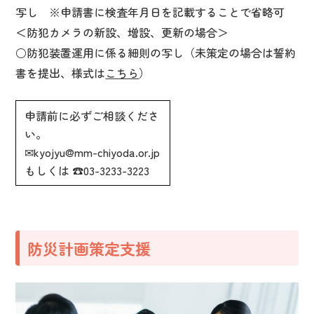
写し ※申請書に検査年月日を記載することで省略可
＜防犯カメラの新設、増設、更新の場合＞
○防犯装置運用に係る細則の写し（未策定の場合は誓約
書を提出、様式は
こちら
）
申請前に必ずご相談くださ
い。
✉kyojyu@mm-chiyoda.or.jp
もしくは ☎03-3233-3223
防災計画策定支援