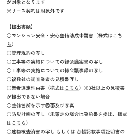
が対象となります
※リース契約は対象外です
【提出書類】
○マンション安全・安心整備助成申請書（様式は
こち
ら
）
○管理規約の写し
○工事等の実施についての総会議案書の写し
○工事等の実施についての総会議事録の写し
○複数社の調査業者の見積書写し
○業者選定理由書（様式は
こちら
）※3社以上の見積書
が提出できない場合
○整備箇所を示す図面及び写真
○防災計画の写し（未策定の場合は誓約書を提出、様式
は
こちら
）
○建物検査済書の写し もしくは 台帳記載事項証明書の