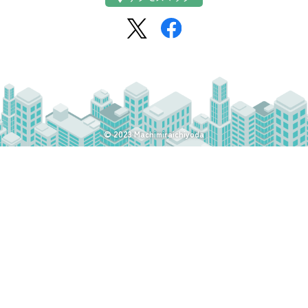
SNS：
© 2023 Machimiraichiyoda