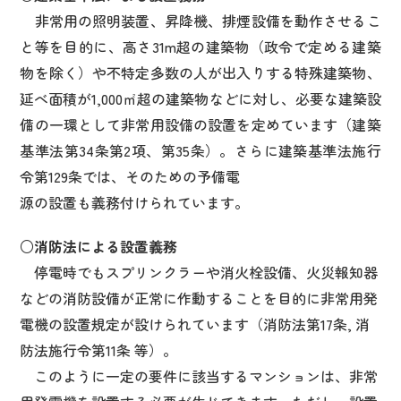
非常用の照明装置、昇降機、排煙設備を動作させるこ
と等を目的に、高さ31m超の建築物（政令で定める建築
物を除く）や不特定多数の人が出入りする特殊建築物、
延べ面積が1,000㎡超の建築物などに対し、必要な建築設
備の一環として非常用設備の設置を定めています（建築
基準法第34条第2項、第35条）。さらに建築基準法施行
令第129条では、そのための予備電
源の設置も義務付けられています。
○消防法による設置義務
停電時でもスプリンクラーや消火栓設備、火災報知器
などの消防設備が正常に作動することを目的に非常用発
電機の設置規定が設けられています（消防法第17条, 消
防法施行令第11条 等）。
このように一定の要件に該当するマンションは、非常