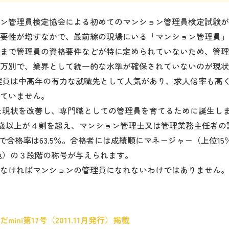
管理員検定協会による初めてのマンション管理員検定試験が9
要性が増すなかで、最前線の現場にいる「マンション管理員」
まで管理員の資格要件などが特に定められていないため、管理
万別で、業界として統一的な水準が確保されていないのが現状
員は中高年の有力な就職先として人気があり、求人倍率も高く
ていません。
現状を改善し、専門職としての管理員を育てるために誕生しま
、60 歳以上が４割を超え、マンション管理士又は管理業務主任者の
名で合格率は63.5％。合格者には成績順にマネージャー（上位1
他）の３段階の称号が与えられます。
なければマンションの管理員になれないわけではありません。
ini第17号（2011.11月発行）掲載