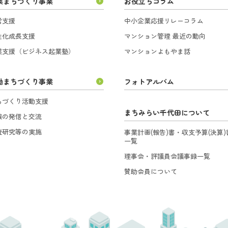
業まちづくり事業
お役立ちコラム
営支援
中小企業応援リレーコラム
性化成長支援
マンション管理 最近の動向
業支援（ビジネス起業塾）
マンションよもやま話
働まちづくり事業
フォトアルバム
ちづくり活動支援
まちみらい千代田について
報の発信と交流
査研究等の実施
事業計画(報告)書・収支予算(決算)
一覧
理事会・評議員会議事録一覧
賛助会員について