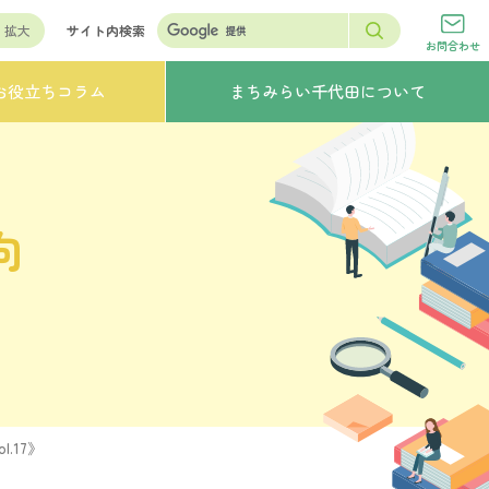
拡大
サイト内検索
お問合わせ
お役立ちコラム
まちみらい千代田について
向
.17》