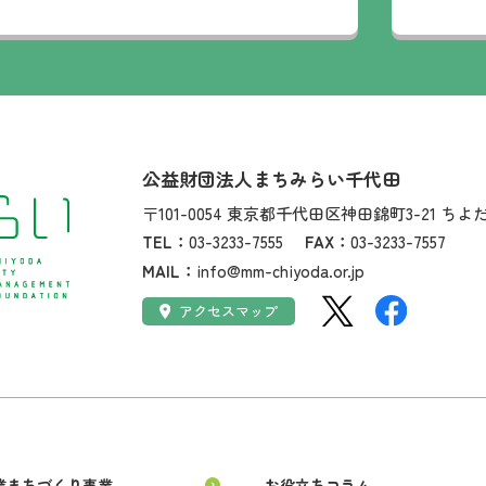
社名：
公益財団法人まちみらい千代田
住所：
〒101-0054
東京都千代田区神田錦町3-21
ちよ
TEL：
03-3233-7555
FAX：
03-3233-7557
MAIL：
info@mm-chiyoda.or.jp
SNS：
アクセス：
アクセスマップ
業まちづくり事業
お役立ちコラム