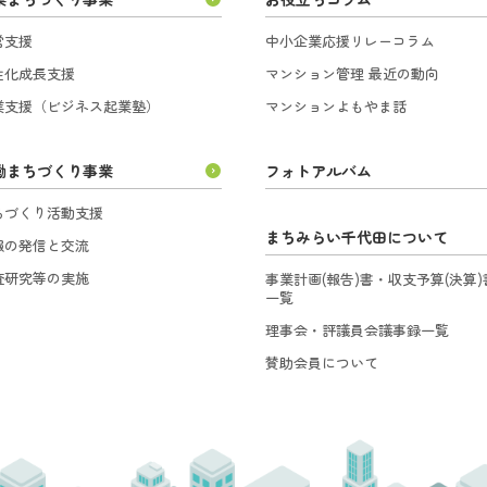
営支援
中小企業応援リレーコラム
性化成長支援
マンション管理 最近の動向
業支援（ビジネス起業塾）
マンションよもやま話
働まちづくり事業
フォトアルバム
ちづくり活動支援
まちみらい千代田について
報の発信と交流
査研究等の実施
事業計画(報告)書・収支予算(決算)
一覧
理事会・評議員会議事録一覧
賛助会員について