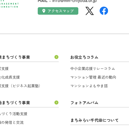
MAIL：
info@mm-chiyoda.or.jp
SNS：
アクセス：
アクセスマップ
業まちづくり事業
お役立ちコラム
営支援
中小企業応援リレーコラム
性化成長支援
マンション管理 最近の動向
業支援（ビジネス起業塾）
マンションよもやま話
働まちづくり事業
フォトアルバム
ちづくり活動支援
まちみらい千代田について
報の発信と交流