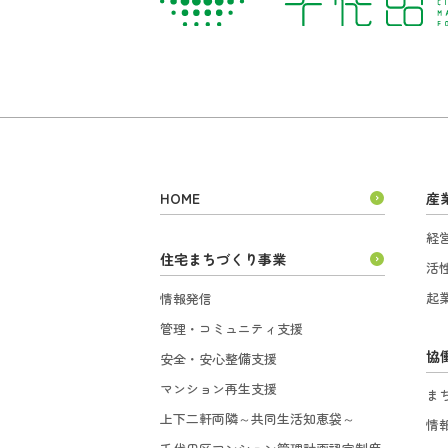
HOME
産
経
住宅まちづくり事業
活
起
情報発信
管理・コミュニティ支援
協
安全・安心整備支援
マンション再生支援
ま
上下二軒両隣～共同生活知恵袋～
情
千代田区マンション管理計画認定制度