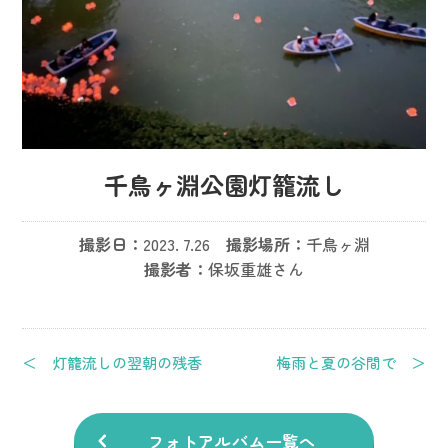
千鳥ヶ淵公園灯籠流し
撮影日：
2023. 7.26
撮影場所：
千鳥ヶ淵
撮影者：
保坂重雄さん
＜ 灯籠流しの翌朝の残香
梅雨と夏の谷間で ＞
フォトアルバム一覧へ