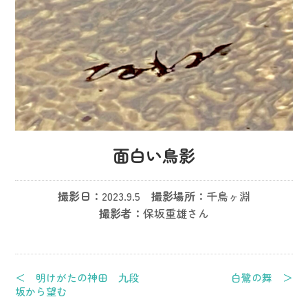
面白い鳥影
撮影日：
2023.9.5
撮影場所：
千鳥ヶ淵
撮影者：
保坂重雄さん
＜ 明けがたの神田 九段
白鷺の舞 ＞
坂から望む