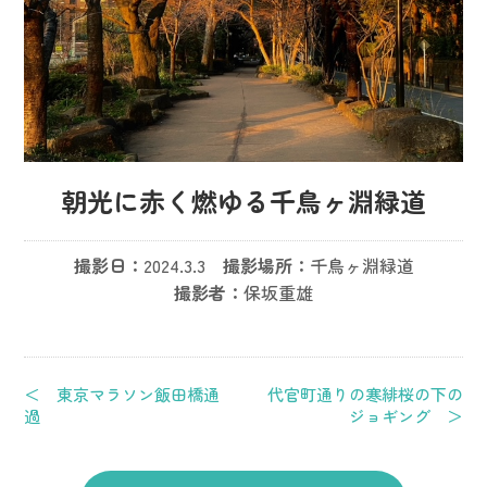
朝光に赤く燃ゆる千鳥ヶ淵緑道
撮影日：
2024.3.3
撮影場所：
千鳥ヶ淵緑道
撮影者：
保坂重雄
＜ 東京マラソン飯田橋通
代官町通りの寒緋桜の下の
過
ジョギング ＞