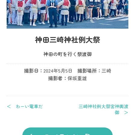
神田三崎神社例大祭
神田の町を行く祭渡御
撮影日：
2024年5月5日
撮影場所：
三崎
撮影者：
保坂重雄
＜ わーい電車だ
三崎神社例大祭宮神輿渡
御 ＞