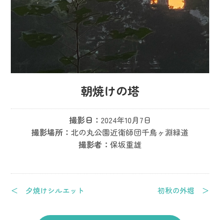
朝焼けの塔
撮影日：
2024年10月7日
撮影場所：
北の丸公園近衛師団千鳥ヶ淵緑道
撮影者：
保坂重雄
＜ 夕焼けシルエット
初秋の外堀 ＞