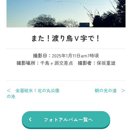
また！渡り鳥Ｖ字で！
撮影日：
2025年1月11日am7時頃
撮影場所：
千鳥ヶ淵交差点
撮影者：
保坂重雄
＜ 全面結氷！北の丸公園
朝の光の道 ＞
の池
フォトアルバム一覧へ