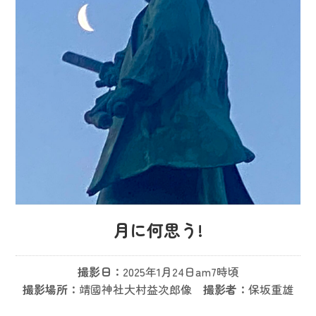
月に何思う!
撮影日：
2025年1月24日am7時頃
撮影場所：
靖國神社大村益次郎像
撮影者：
保坂重雄