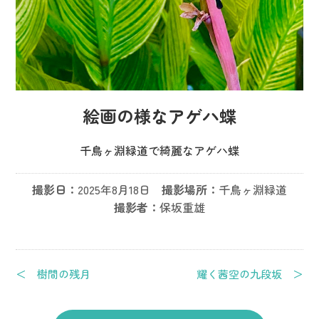
絵画の様なアゲハ蝶
千鳥ヶ淵緑道で綺麗なアゲハ蝶
撮影日：
2025年8月18日
撮影場所：
千鳥ヶ淵緑道
撮影者：
保坂重雄
＜ 樹間の残月
耀く茜空の九段坂 ＞