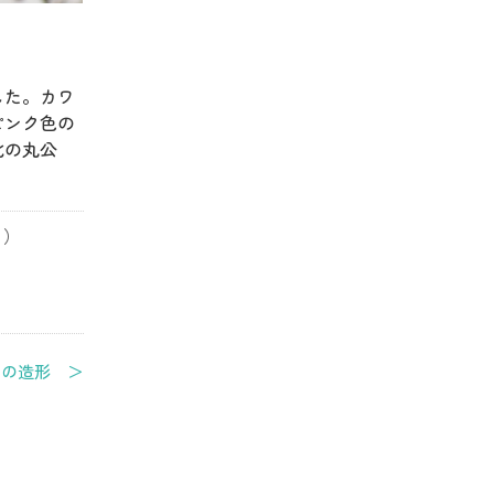
した。カワ
ピンク色の
北の丸公
目）
雪の造形 ＞