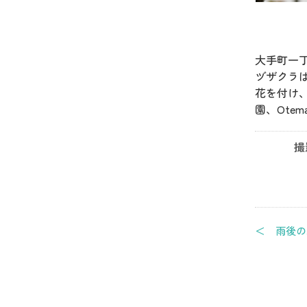
大手町一
ヅザクラ
花を付け
園、Otem
撮
＜ 雨後の