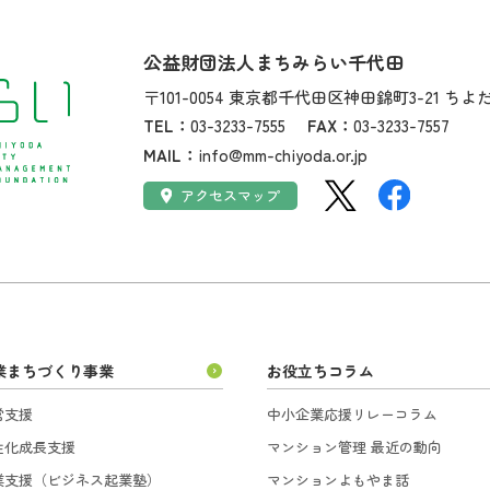
社名：
公益財団法人まちみらい千代田
住所：
〒101-0054
東京都千代田区神田錦町3-21
ちよ
TEL：
03-3233-7555
FAX：
03-3233-7557
MAIL：
info@mm-chiyoda.or.jp
SNS：
アクセス：
アクセスマップ
業まちづくり事業
お役立ちコラム
営支援
中小企業応援リレーコラム
性化成長支援
マンション管理 最近の動向
業支援（ビジネス起業塾）
マンションよもやま話