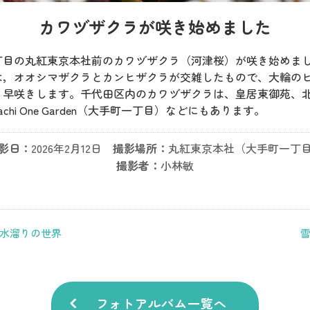
カワヅザクラが咲き始めました
丁目の丸紅東京本社前のカワヅザクラ（河津桜）が咲き始めま
は，オオシマザクラとカンヒザクラが交雑したもので、大輪の
、早咲きします。千代田区内のカワヅザクラは、皇居東御苑、
achi One Garden（大手町一丁目）などにもあります。
影日：
2026年2月12日
撮影場所：
丸紅東京本社（大手町一丁
撮影者：
小林敏
水溜りの世界
フォトアルバム一覧へ