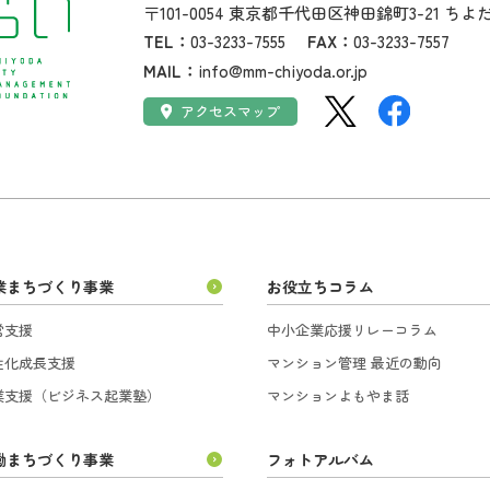
住所：
〒101-0054
東京都千代田区神田錦町3-21
ちよ
TEL：
03-3233-7555
FAX：
03-3233-7557
MAIL：
info@mm-chiyoda.or.jp
SNS：
アクセス：
アクセスマップ
業まちづくり事業
お役立ちコラム
営支援
中小企業応援リレーコラム
性化成長支援
マンション管理 最近の動向
業支援（ビジネス起業塾）
マンションよもやま話
働まちづくり事業
フォトアルバム