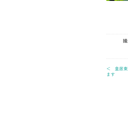
撮
＜ 皇居東
ます