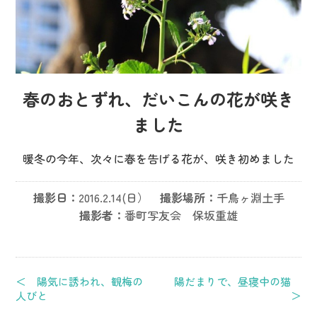
春のおとずれ、だいこんの花が咲き
ました
暖冬の今年、次々に春を告げる花が、咲き初めました
撮影日：
2016.2.14(日）
撮影場所：
千鳥ヶ淵土手
撮影者：
番町写友会 保坂重雄
＜ 陽気に誘われ、観梅の
陽だまりで、昼寝中の猫
人びと
＞