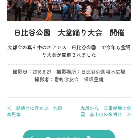
日比谷公園 大盆踊り大会 開催
大都会の真ん中のオアシス 日比谷公園 で今年も盆踊
り大会が開催されました
撮影日：
2016.8.27
撮影場所：
日比谷公園噴水広場
撮影者：
番町写友会 保坂重雄
＜ 朝焼けに浮かぶ 九段
九段から 三重朝焼け傘
高燈篭
雲 富士山の夜明け ＞