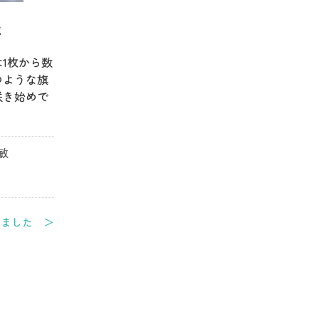
た
1枚から数
つような旗
咲き始めで
敏
めました ＞