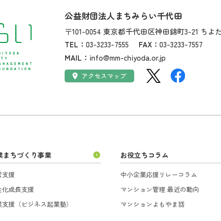
社名：
公益財団法人まちみらい千代田
住所：
〒101-0054
東京都千代田区神田錦町3-21
ちよ
TEL：
03-3233-7555
FAX：
03-3233-7557
MAIL：
info@mm-chiyoda.or.jp
SNS：
アクセス：
アクセスマップ
業まちづくり事業
お役立ちコラム
営支援
中小企業応援リレーコラム
性化成長支援
マンション管理 最近の動向
業支援（ビジネス起業塾）
マンションよもやま話