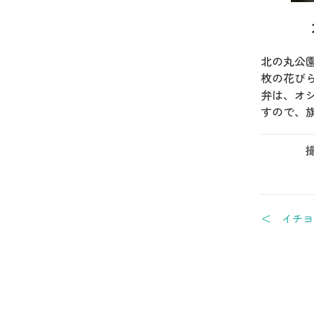
北の丸公
枚の花び
弁は、オ
すので、
＜ イチヨ