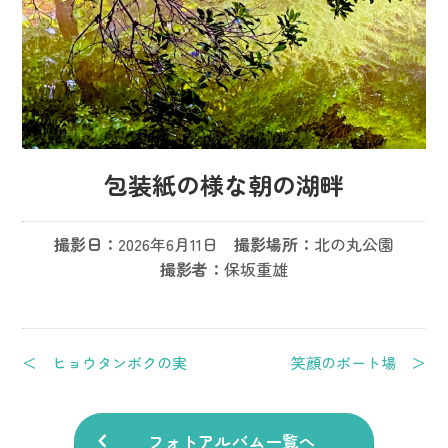
包装紙の様な朝の湖畔
撮影日：
2026年6月11日
撮影場所：
北の丸公園
撮影者：
保坂重雄
＜ ヒョウタンボクの実
笑顔のボート場 ＞
フォトアルバム一覧へ