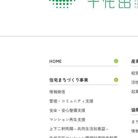
HOME
産
経
住宅まちづくり事業
活
起
情報発信
管理・コミュニティ支援
協
安全・安心整備支援
マンション再生支援
ま
上下二軒両隣～共同生活知恵袋～
情
千代田区マンション管理計画認定制度