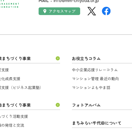
MAIL：
info@mm-chiyoda.or.jp
SNS：
アクセス：
アクセスマップ
業まちづくり事業
お役立ちコラム
営支援
中小企業応援リレーコラム
性化成長支援
マンション管理 最近の動向
業支援（ビジネス起業塾）
マンションよもやま話
働まちづくり事業
フォトアルバム
ちづくり活動支援
まちみらい千代田について
報の発信と交流