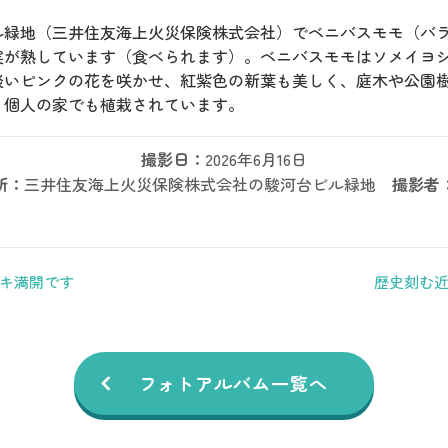
ル緑地（三井住友海上火災保険株式会社）でベニバスモモ（バ
実が熟しています（食べられます）。ベニバスモモはソメイヨ
淡いピンクの花を咲かせ、紅紫色の新葉も美しく、庭木や公園
、個人の家でも植栽されています。
撮影日：
2026年6月16日
所：
三井住友海上火災保険株式会社の駿河台ビル緑地
撮影者
キ満開です
歴史刻む
フォトアルバム一覧へ