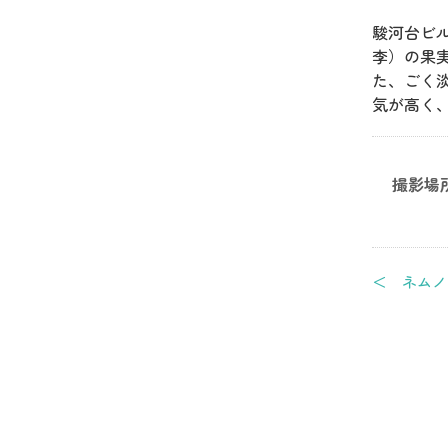
駿河台ビ
李）の果
た、ごく
気が高く
撮影場
＜ ネムノ