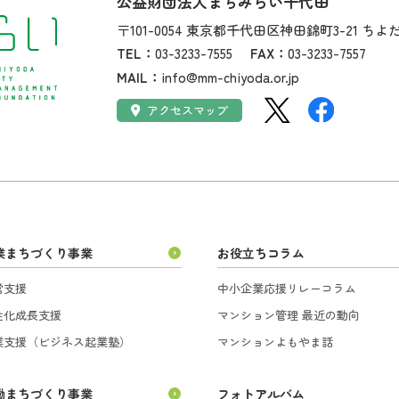
公益財団法人まちみらい千代田
住所：
〒101-0054
東京都千代田区神田錦町3-21
ちよ
TEL：
03-3233-7555
FAX：
03-3233-7557
MAIL：
info@mm-chiyoda.or.jp
SNS：
アクセス：
アクセスマップ
業まちづくり事業
お役立ちコラム
営支援
中小企業応援リレーコラム
性化成長支援
マンション管理 最近の動向
業支援（ビジネス起業塾）
マンションよもやま話
働まちづくり事業
フォトアルバム