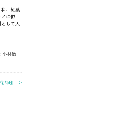
ラ科、紅葉
シノに似
樹として人
：
小林敏
近衛師団 ＞