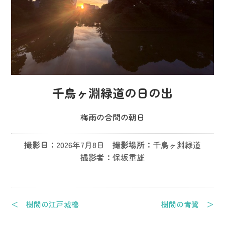
千鳥ヶ淵緑道の日の出
梅雨の合間の朝日
撮影日：
2026年7月8日
撮影場所：
千鳥ヶ淵緑道
撮影者：
保坂重雄
＜ 樹間の江戸城櫓
樹間の青鷺 ＞