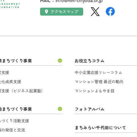
MAIL：
info@mm-chiyoda.or.jp
SNS：
アクセス：
アクセスマップ
業まちづくり事業
お役立ちコラム
営支援
中小企業応援リレーコラム
性化成長支援
マンション管理 最近の動向
業支援（ビジネス起業塾）
マンションよもやま話
働まちづくり事業
フォトアルバム
ちづくり活動支援
まちみらい千代田について
報の発信と交流