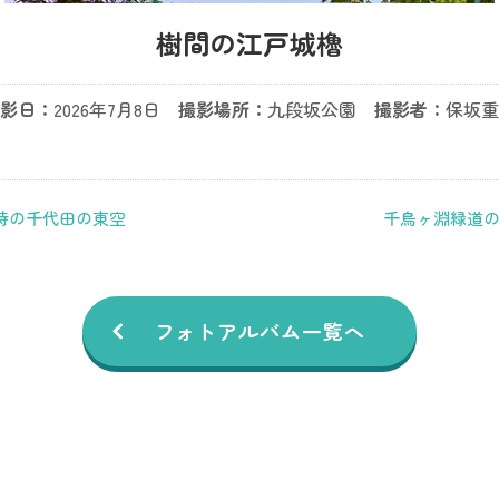
樹間の江戸城櫓
影日：
2026年7月8日
撮影場所：
九段坂公園
撮影者：
保坂重
時の千代田の東空
千鳥ヶ淵緑道
フォトアルバム一覧へ