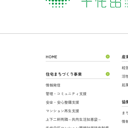
HOME
産
経
住宅まちづくり事業
活
起
情報発信
管理・コミュニティ支援
協
安全・安心整備支援
マンション再生支援
ま
上下二軒両隣～共同生活知恵袋～
情
千代田区マンション管理計画認定制度