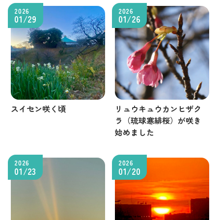
2026
2026
01/29
01/26
スイセン咲く頃
リュウキュウカンヒザク
ラ（琉球寒緋桜）が咲き
始めました
2026
2026
01/23
01/20