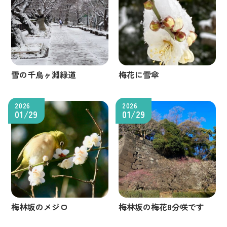
雪の千鳥ヶ淵緑道
梅花に雪傘
2026
2026
01/29
01/29
梅林坂のメジロ
梅林坂の梅花8分咲です