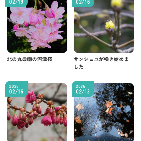
02/19
02/16
北の丸公園の河津桜
サンシュユが咲き始めま
した
2026
2026
02/16
02/13