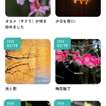
オカメ（サクラ）が咲き
夕日を背に!
始めました
2026
2026
02/19
02/19
光と影
梅花魅了
2026
2026