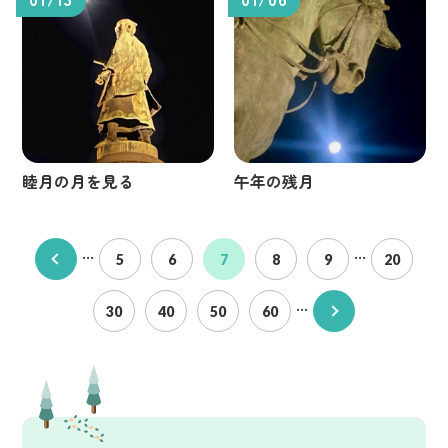
睦月の月を見る
午年の残月
...
...
5
6
7
8
9
20
...
30
40
50
60